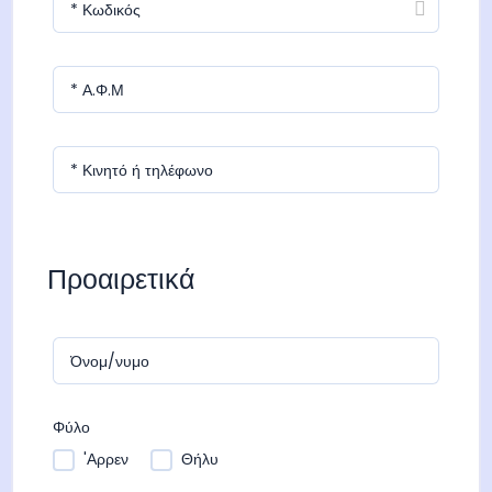
* Κωδικός
ό
μ
ε
* Α.Φ.Μ
ν
ο
* Κινητό ή τηλέφωνο
Προαιρετικά
Όνομ/νυμο
Φύλο
'Αρρεν
Θήλυ